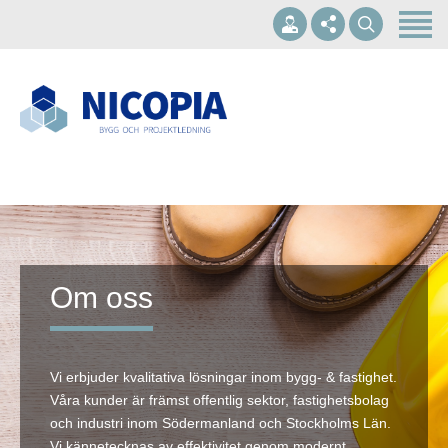
Hem
Om oss
Våra tjänster
+46 10-1697002
Referenser
info@nicopia.se
Kontakt
Mån - Fre 07.00-17.00
Om oss
Vi erbjuder kvalitativa lösningar inom bygg- & fastighet.
Våra kunder är främst offentlig sektor, fastighetsbolag
och industri inom Södermanland och Stockholms Län.
Vi kännetecknas av effektivitet genom modernt