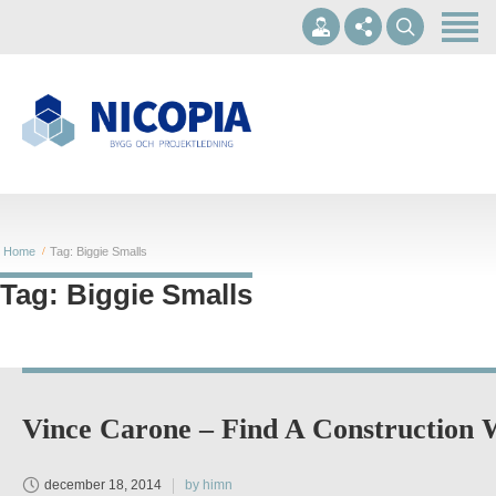
Hem
Om oss
Våra tjänster
+46 10-1697002
Referenser
info@nicopia.se
Kontakt
Mån - Fre 07.00-17.00
Home
Tag: Biggie Smalls
Tag: Biggie Smalls
Vince Carone – Find A Construction
december 18, 2014
by himn